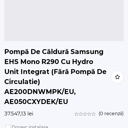
Pompă De Căldură Samsung
EHS Mono R290 Cu Hydro
Unit Integrat (Fără Pompă De
Circulatie)
AE200DNWMPK/EU,
AE050CXYDEK/EU
37.547,13
lei
(0 recenzii)
Doresc instalare