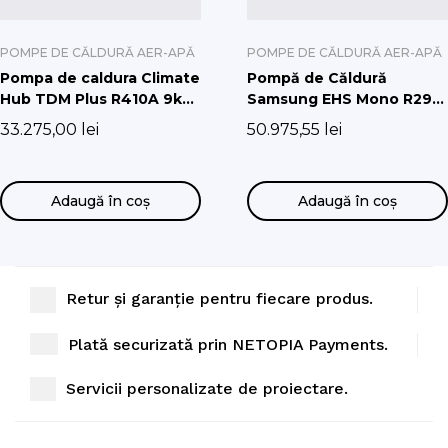
POMPE DE CĂLDURĂ AER-APĂ
POMPE DE CĂLDURĂ AER-APĂ
Pompa de caldura Climate
Pompă de Căldură
Hub TDM Plus R410A 9kw
Samsung EHS Mono R290
cu boiler de 260l
cu Hydro Unit Integrat
33.275,00
lei
50.975,55
lei
(Fără pompă de circulatie)
AE200DNXMPK/EU,
AE120CXYDGK/EU
Adaugă în coș
Adaugă în coș
Retur și garanție pentru fiecare produs.
Plată securizată prin NETOPIA Payments.
Servicii personalizate de proiectare.