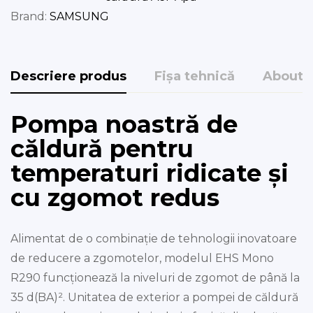
Brand:
SAMSUNG
Descriere produs
Fișa tehnică
About 
Pompa noastră de
căldură pentru
temperaturi ridicate și
cu zgomot redus
Alimentat de o combinație de tehnologii inovatoare
de reducere a zgomotelor, modelul EHS Mono
R290 funcționează la niveluri de zgomot de până la
35 d(BA)². Unitatea de exterior a pompei de căldură