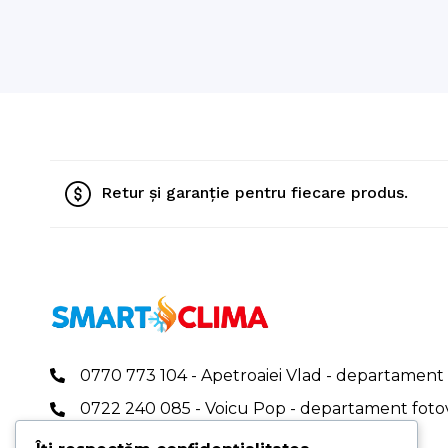
Retur și garanție pentru fiecare produs.
0770 773 104 - Apetroaiei Vlad - departament 
0722 240 085 - Voicu Pop - departament foto
0767 409 696