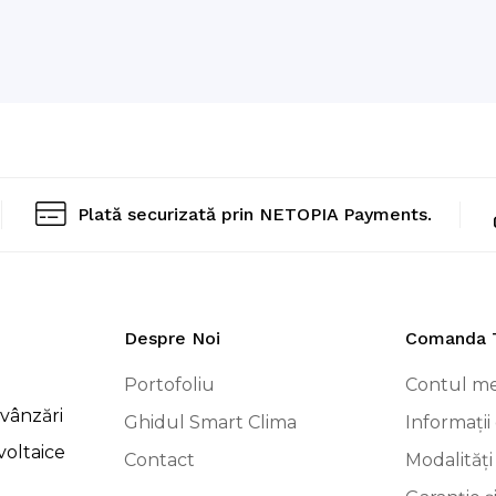
Plată securizată prin NETOPIA Payments.
Despre Noi
Comanda 
Portofoliu
Contul m
vânzări
Ghidul Smart Clima
Informații 
voltaice
Contact
Modalități