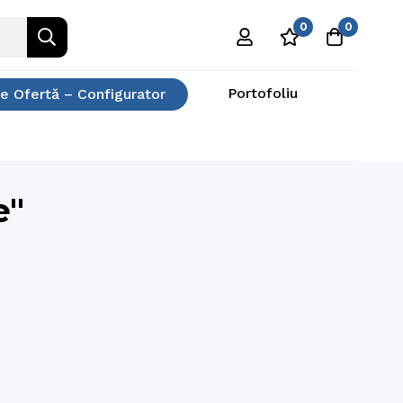
0
0
Portofoliu
e Ofertă – Configurator
e"