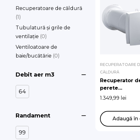
Recuperatoare de căldură
1
Tubulatură și grile de
ventilație
0
Ventiloatoare de
baie/bucătărie
0
RECUPERATOARE 
CĂLDURĂ
Debit aer m3
Recuperator d
perete
64
Cooper&Hunte
1.349,99
lei
Randament
Adaugă în 
99