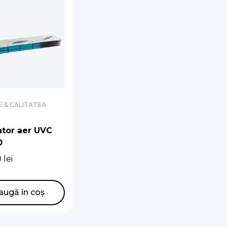
E & CALITATEA
zator aer UVC
0
0
lei
augă în coș