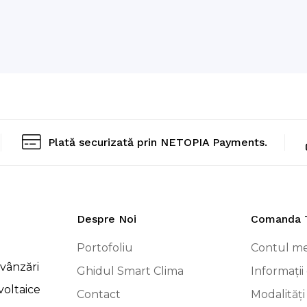
Plată securizată prin NETOPIA Payments.
Despre Noi
Comanda 
Portofoliu
Contul m
vânzări
Ghidul Smart Clima
Informații 
voltaice
Contact
Modalități