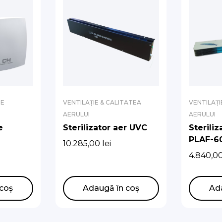
DE
VENTILAȚIE & CALITATEA
VENTILAȚI
AERULUI
AERULUI
e
Sterilizator aer UVC
Sterili
PLAF-6
10.285,00
lei
r
4.840,0
coș
Adaugă în coș
Ad