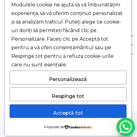
Nr. 9, Sec. 3, București
Modulele cookie ne ajută să vă îmbunătățim
PUNCT DE LUCRU - Drumul Gării, Nr. 1, Chiajna,
experiența, să vă oferim conținut personalizat
Jud. Ilfov (cu programare)
și să analizăm traficul. Puteți alege ce cookie-
uri doriți să permiteți făcând clic pe
Despre Noi
Personalizare. Faceți clic pe Acceptă tot
Comanda Ta
pentru a vă oferi consimțământul sau pe
Suport Clienți
Respinge tot pentru a refuza cookie-urile
care nu sunt esențiale.
© 2026 Smart Clima SRL.
Personalizează
Respinge tot
Acceptă tot
Propulsat de