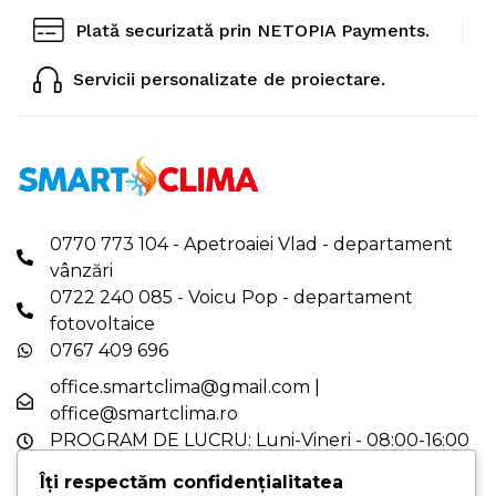
Plată securizată prin NETOPIA Payments.
Servicii personalizate de proiectare.
0770 773 104 - Apetroaiei Vlad - departament
vânzări
0722 240 085 - Voicu Pop - departament
fotovoltaice
0767 409 696
office.smartclima@gmail.com
|
office@smartclima.ro
PROGRAM DE LUCRU: Luni-Vineri - 08:00-16:00
PUNCT DE LUCRU PRINCIPAL - Str. Pelinului,
Îți respectăm confidențialitatea