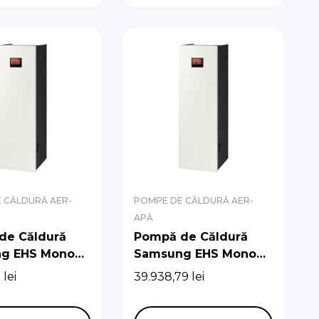
 CĂLDURĂ AER-
POMPE DE CĂLDURĂ AER-
APĂ
de Căldură
Pompă de Căldură
g EHS Mono
Samsung EHS Mono
 Hydro Unit
R290 cu Hydro Unit
3
lei
39.938,79
lei
t (Fără pompă
Integrat (Fără pompă
latie)
de circulatie)