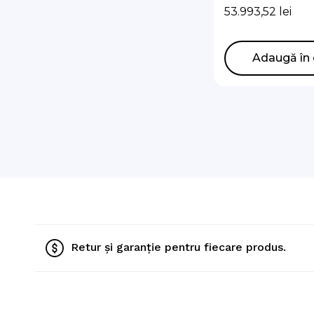
R290 cu Hydro
53.993,52
lei
Integrat (Fără
de circulatie)
AE200DNXMPK/
Adaugă în 
AE160CXYDGK
Retur și garanție pentru fiecare produs.