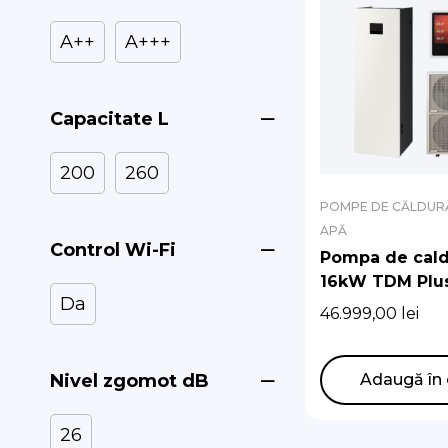
A++
A+++
Capacitate L
200
260
POMPE DE CĂLDURĂ
APĂ
Control Wi-Fi
Pompa de cald
16kW TDM Plu
Da
ClimateHub S2
46.999,00
lei
(standard) Tri
Adaugă în 
Nivel zgomot dB
26