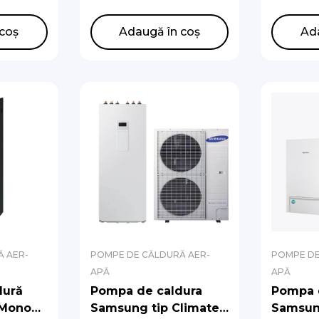
de circulatie)
de circu
/EU,
AE200DNWMPK/EU,
AE200D
coș
Adaugă în coș
Ad
EU
AE160CXYDEK/EU
AE080C
 AER-
POMPE DE CĂLDURĂ AER-
POMPE DE
APĂ
APĂ
dură
Pompa de caldura
Pompa 
 Mono
Samsung tip Climate
Samsun