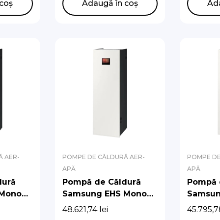
AE200
coș
Adaugă în coș
Ad
AE050C
 AER-
POMPE DE CĂLDURĂ AER-
POMPE DE
APĂ
APĂ
dură
Pompă de Căldură
Pompă 
 Mono
Samsung EHS Mono
Samsun
 Unit
R290 cu Hydro Unit
R290 cu
48.621,74
lei
45.795,
 pompă
Integrat (Fără pompă
Integra