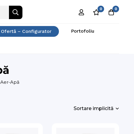
0
0
Portofoliu
 Ofertă – Configurator
pă
 Aer-Apă
Sortare implicită