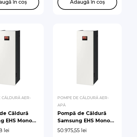
DNWMPK/EU,
AE200DNWMPK/EU,
augă în coș
Adaugă în coș
XYDEK/EU
AE080CXYDEK/EU
 CĂLDURĂ AER-
POMPE DE CĂLDURĂ AER-
APĂ
de Căldură
Pompă de Căldură
g EHS Mono
Samsung EHS Mono
 Hydro Unit
R290 cu Hydro Unit
78
lei
50.975,55
lei
t (Fără pompă
Integrat (Fără pompă