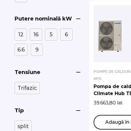
Putere nominală kW
12
16
5
6
6.6
9
Tensiune
POMPE DE CĂLDURĂ
APĂ
Pompa de cald
Trifazic
Climate Hub T
R410A 12kw cu 
39.663,80
lei
de 260 l
Tip
Adaugă în 
split