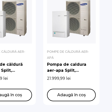
 CĂLDURĂ AER-
POMPE DE CĂLDURĂ AER-
APĂ
de căldură
Pompa de caldura
Split,
aer-apa Split,
g, 12 kW,
Samsung, 9 kW,
99
lei
21.999,99
lei
ță energetică
Trifazata, eficienta
energetica A+++
augă în coș
Adaugă în coș