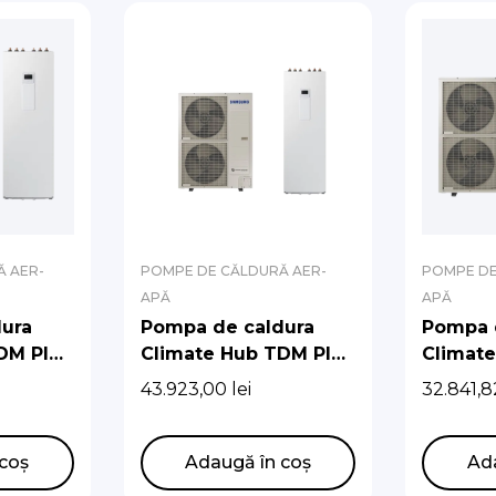
 AER-
POMPE DE CĂLDURĂ AER-
POMPE DE
APĂ
APĂ
ura
Pompa de caldura
Pompa 
DM Plus
Climate Hub TDM Plus
Climat
boiler
R410A 16kw cu boiler
R410A 6
43.923,00
lei
32.841,
de 260 l
de 260l
coș
Adaugă în coș
Ad