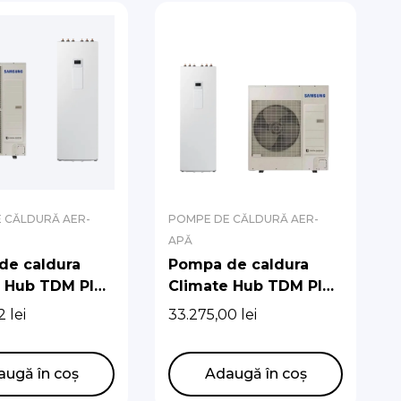
 CĂLDURĂ AER-
POMPE DE CĂLDURĂ AER-
APĂ
de caldura
Pompa de caldura
e Hub TDM Plus
Climate Hub TDM Plus
.6kw cu boiler
R410A 9kw cu boiler
82
lei
33.275,00
lei
de 260l
augă în coș
Adaugă în coș