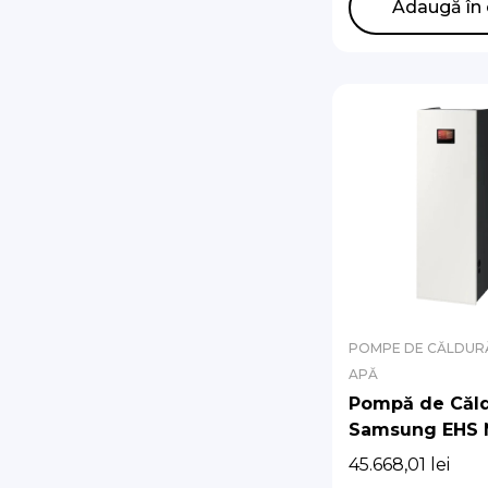
Adaugă în 
POMPE DE CĂLDURĂ
APĂ
Pompă de Căl
Samsung EHS
R290 cu Hydro
45.668,01
lei
Integrat (Fără