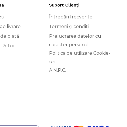
Ta
Suport Clienți
eu
Întrebări frecvente
de livrare
Termeni și condiții
 de plată
Prelucrarea datelor cu
caracter personal
i Retur
Politica de utilizare Cookie-
uri
A.N.P.C.