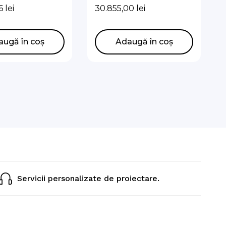
lit monofazata
Unit Split monofazata
36
lei
30.855,00
lei
16kw
augă în coș
Adaugă în coș
Servicii personalizate de proiectare.