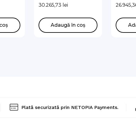
 Unit
Hub mono 5kw
Unit Sp
30.265,73
lei
26.945,
 pompă
12 kw
EU,
coș
Adaugă în coș
Ad
/EU
Plată securizată prin NETOPIA Payments.