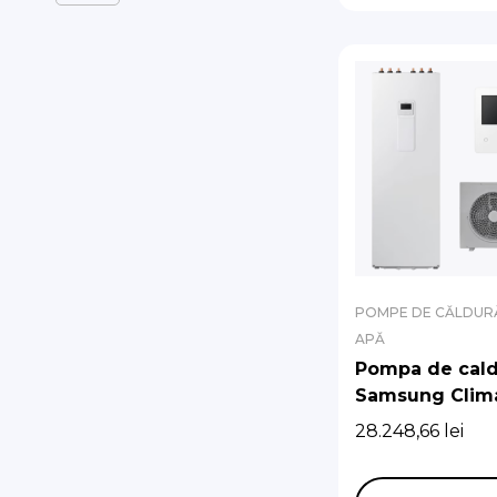
POMPE DE CĂLDURĂ
APĂ
Pompa de cald
Samsung Clim
Split R32 6 kw
28.248,66
lei
boiler de 200 l