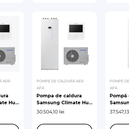
 AER-
POMPE DE CĂLDURĂ AER-
POMPE DE
APĂ
APĂ
ura
Pompa de caldura
Pompă 
ate Hub
Samsung Climate Hub
Samsun
 cu
Split R32 9 kw cu
R290 cu
30.504,10
lei
37.547,1
boiler de 200 l
Integra
de circu