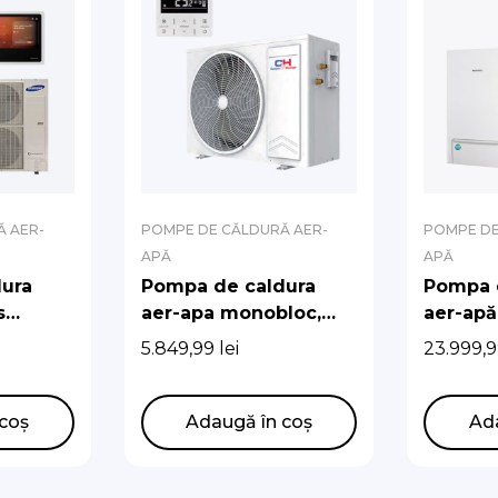
 AER-
POMPE DE CĂLDURĂ AER-
POMPE DE
APĂ
APĂ
ura
Pompa de caldura
Pompa 
s
aer-apa monobloc,
aer-apă 
 200L
Cooper&Hunter,
Samsun
5.849,99
lei
23.999,
fazata
incalzire/racire, 5
eficien
kW,220V
A+++
coș
Adaugă în coș
Ad