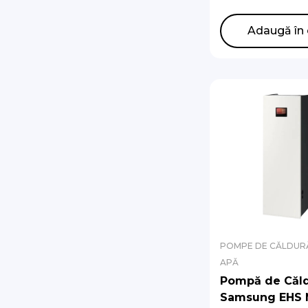
de circulatie)
AE200DNWMPK
Adaugă în 
AE120CXYDEK/
POMPE DE CĂLDURĂ
APĂ
Pompă de Căl
Samsung EHS