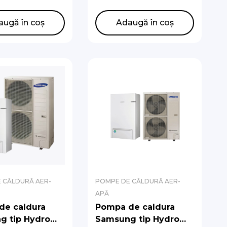
latie)
de circulatie)
NXMPK/EU,
AE200DNXMPK/EU,
augă în coș
Adaugă în coș
XYDGK/EU
AE120CXYDGK/EU
 CĂLDURĂ AER-
POMPE DE CĂLDURĂ AER-
APĂ
de caldura
Pompa de caldura
g tip Hydro
Samsung tip Hydro