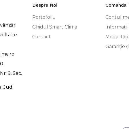
Despre Noi
Comanda 
Portofoliu
Contul m
vânzări
Ghidul Smart Clima
Informații 
voltaice
Contact
Modalități
Garanție ș
ima.ro
00
r. 9, Sec.
, Jud.