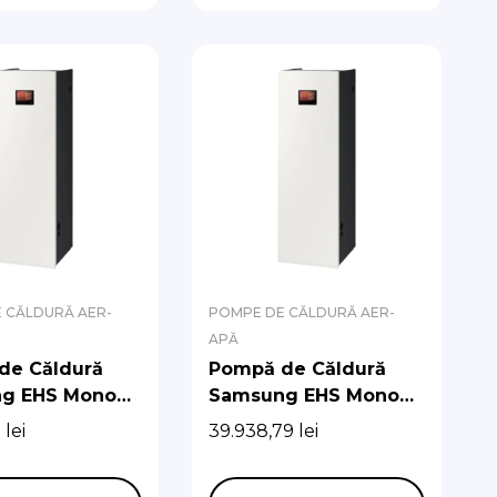
 CĂLDURĂ AER-
POMPE DE CĂLDURĂ AER-
APĂ
de Căldură
Pompă de Căldură
g EHS Mono
Samsung EHS Mono
 Hydro Unit
R290 cu Hydro Unit
3
lei
39.938,79
lei
t (Fără pompă
Integrat (Fără pompă
latie)
de circulatie)