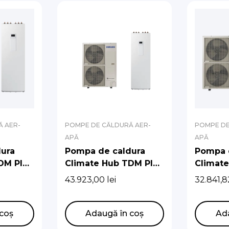
 AER-
POMPE DE CĂLDURĂ AER-
POMPE DE
APĂ
APĂ
ura
Pompa de caldura
Pompa 
DM Plus
Climate Hub TDM Plus
Climat
boiler
R410A 16kw cu boiler
R410A 6
43.923,00
lei
32.841,
de 260 l
de 260l
coș
Adaugă în coș
Ad