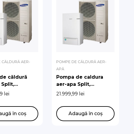
 CĂLDURĂ AER-
POMPE DE CĂLDURĂ AER-
APĂ
de căldură
Pompa de caldura
Split,
aer-apa Split,
g, 12 kW,
Samsung, 9 kW,
99
lei
21.999,99
lei
ță energetică
Trifazata, eficienta
energetica A+++
augă în coș
Adaugă în coș