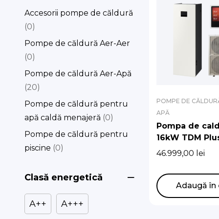
Accesorii pompe de căldură
0
Pompe de căldură Aer-Aer
0
Pompe de căldură Aer-Apă
20
POMPE DE CĂLDURĂ
Pompe de căldură pentru
APĂ
apă caldă menajeră
0
Pompa de cald
Pompe de căldură pentru
16kW TDM Plu
piscine
0
ClimateHub S2
46.999,00
lei
(standard) Tri
Clasă energetică
Adaugă în 
A++
A+++