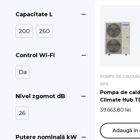
Capacitate L
200
260
Control Wi-Fi
Da
POMPE DE CĂLDURĂ
APĂ
Pompa de cald
Nivel zgomot dB
Climate Hub T
R410A 12kw cu 
39.663,80
lei
26
de 260 l
Adaugă în 
Putere nominală kW