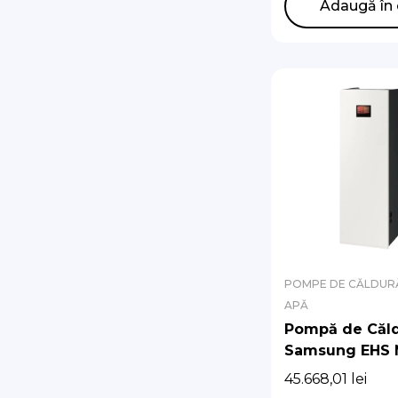
Adaugă în 
POMPE DE CĂLDURĂ
APĂ
Pompă de Căl
Samsung EHS
R290 cu Hydro
45.668,01
lei
Integrat (Fără