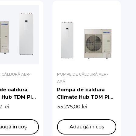
 CĂLDURĂ AER-
POMPE DE CĂLDURĂ AER-
APĂ
de caldura
Pompa de caldura
e Hub TDM Plus
Climate Hub TDM Plus
.6kw cu boiler
R410A 9kw cu boiler
82
lei
33.275,00
lei
de 260l
augă în coș
Adaugă în coș