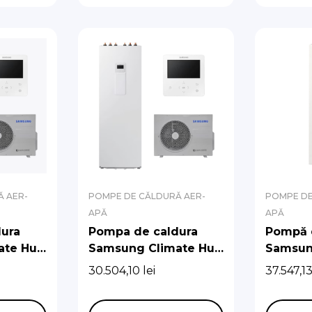
 AER-
POMPE DE CĂLDURĂ AER-
POMPE DE
APĂ
APĂ
ura
Pompa de caldura
Pompă 
ate Hub
Samsung Climate Hub
Samsun
 cu
Split R32 9 kw cu
R290 cu
30.504,10
lei
37.547,1
boiler de 200 l
Integra
de circu