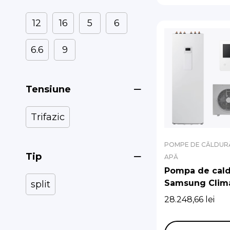
12
16
5
6
6.6
9
Tensiune
Trifazic
POMPE DE CĂLDURĂ
Tip
APĂ
Pompa de cald
Samsung Clim
split
Split R32 6 kw
28.248,66
lei
boiler de 200 l