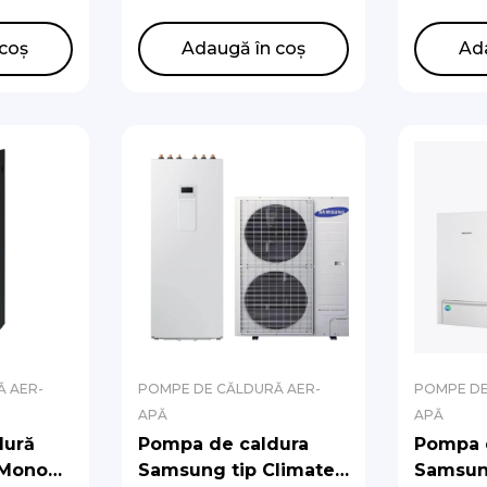
de circulatie)
de circu
/EU,
AE200DNWMPK/EU,
AE200D
coș
Adaugă în coș
Ad
EU
AE160CXYDEK/EU
AE080C
 AER-
POMPE DE CĂLDURĂ AER-
POMPE DE
APĂ
APĂ
dură
Pompa de caldura
Pompa 
 Mono
Samsung tip Climate
Samsun