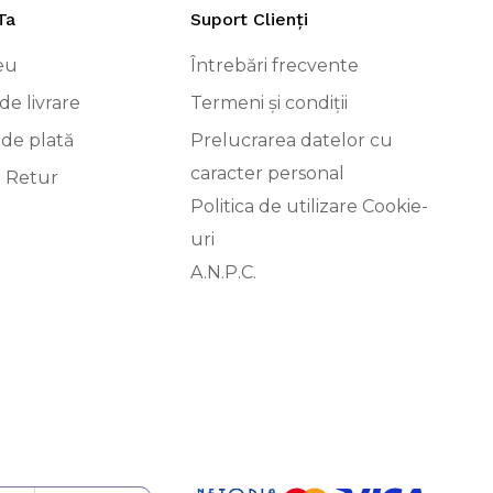
Ta
Suport Clienți
eu
Întrebări frecvente
de livrare
Termeni și condiții
 de plată
Prelucrarea datelor cu
caracter personal
i Retur
Politica de utilizare Cookie-
uri
A.N.P.C.