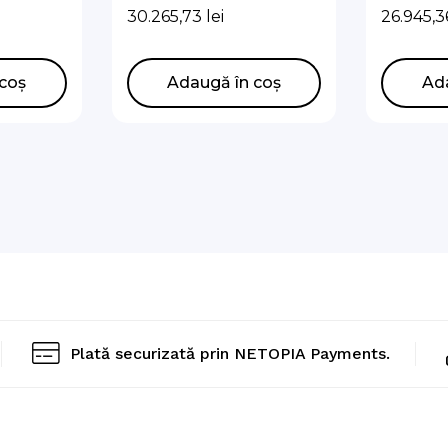
 Unit
Hub mono 5kw
Unit Sp
30.265,73
lei
26.945,
 pompă
12 kw
EU,
coș
Adaugă în coș
Ad
/EU
Plată securizată prin NETOPIA Payments.