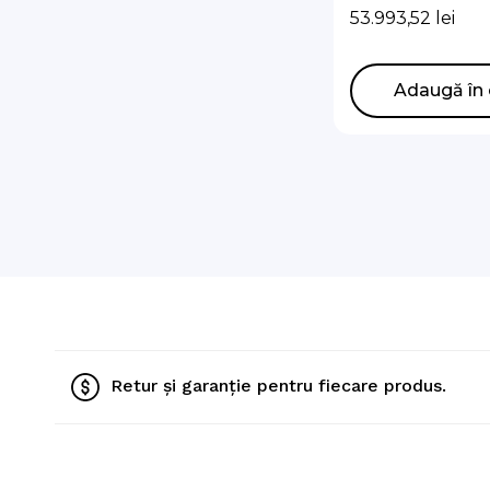
R290 cu Hydro
53.993,52
lei
Integrat (Fără
de circulatie)
AE200DNXMPK/
Adaugă în 
AE160CXYDGK
Retur și garanție pentru fiecare produs.