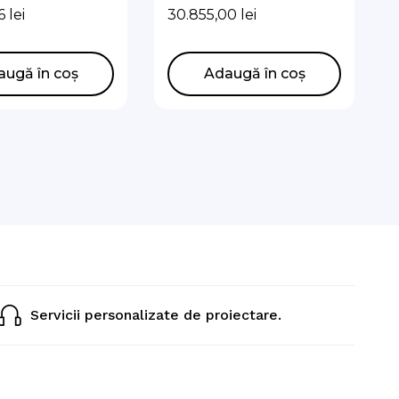
lit monofazata
Unit Split monofazata
36
lei
30.855,00
lei
16kw
augă în coș
Adaugă în coș
Servicii personalizate de proiectare.