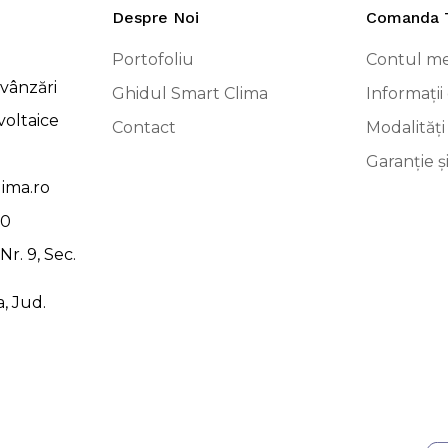
Despre Noi
Comanda 
Portofoliu
Contul m
vânzări
Ghidul Smart Clima
Informații 
voltaice
Contact
Modalități
Garanție ș
ima.ro
00
r. 9, Sec.
, Jud.