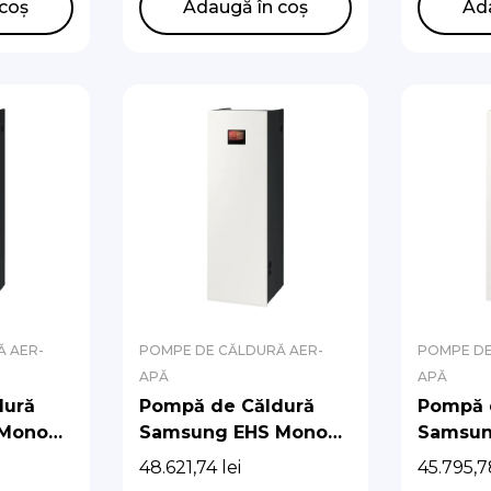
AE200
coș
Adaugă în coș
Ad
AE050C
 AER-
POMPE DE CĂLDURĂ AER-
POMPE DE
APĂ
APĂ
dură
Pompă de Căldură
Pompă 
 Mono
Samsung EHS Mono
Samsun
 Unit
R290 cu Hydro Unit
R290 cu
48.621,74
lei
45.795,
 pompă
Integrat (Fără pompă
Integra