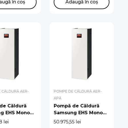
DNWMPK/EU,
AE200DNWMPK/EU,
augă în coș
Adaugă în coș
XYDEK/EU
AE080CXYDEK/EU
 CĂLDURĂ AER-
POMPE DE CĂLDURĂ AER-
APĂ
de Căldură
Pompă de Căldură
g EHS Mono
Samsung EHS Mono
 Hydro Unit
R290 cu Hydro Unit
78
lei
50.975,55
lei
t (Fără pompă
Integrat (Fără pompă