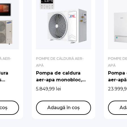
 AER-
POMPE DE CĂLDURĂ AER-
POMPE DE
APĂ
APĂ
ura
Pompa de caldura
Pompa 
s
aer-apa monobloc,
aer-apă 
 200L
Cooper&Hunter,
Samsun
5.849,99
lei
23.999,
fazata
incalzire/racire, 5
eficien
kW,220V
A+++
coș
Adaugă în coș
Ad