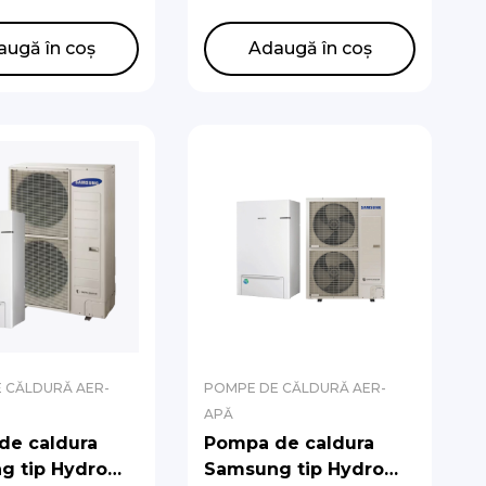
latie)
de circulatie)
NXMPK/EU,
AE200DNXMPK/EU,
augă în coș
Adaugă în coș
XYDGK/EU
AE120CXYDGK/EU
 CĂLDURĂ AER-
POMPE DE CĂLDURĂ AER-
APĂ
de caldura
Pompa de caldura
g tip Hydro
Samsung tip Hydro