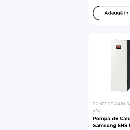
de circulatie)
AE200DNWMPK
Adaugă în 
AE120CXYDEK/
POMPE DE CĂLDURĂ
APĂ
Pompă de Căl
Samsung EHS