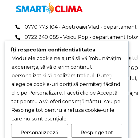
0770 773 104 - Apetroaiei Vlad - departament 
0722 240 085 - Voicu Pop - departament foto
0767 409 696
Îți respectăm confidențialitatea
office.smartclima@gmail.com
|
office@smartcl
Modulele cookie ne ajută să vă îmbunătățim
experiența, să vă oferim conținut
PROGRAM DE LUCRU: Luni-Vineri - 08:00-16:
personalizat și să analizăm traficul. Puteți
PUNCT DE LUCRU PRINCIPAL - Str. Pelinului, N
alege ce cookie-uri doriți să permiteți făcând
3, București
clic pe Personalizare. Faceți clic pe Acceptă
PUNCT DE LUCRU - Drumul Gării, Nr. 1, Chiajna
Ilfov (cu programare)
tot pentru a vă oferi consimțământul sau pe
Respinge tot pentru a refuza cookie-urile
care nu sunt esențiale.
Personalizează
Respinge tot