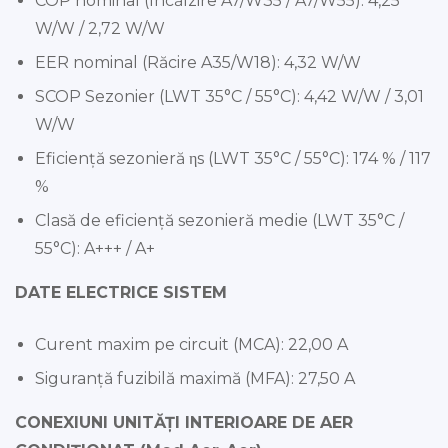
COP nominal (Încălzire A7/W35 / A7/W55): 4,25
W/W / 2,72 W/W
EER nominal (Răcire A35/W18): 4,32 W/W
SCOP Sezonier (LWT 35°C / 55°C): 4,42 W/W / 3,01
W/W
Eficiență sezonieră ηs (LWT 35°C / 55°C): 174 % / 117
%
Clasă de eficiență sezonieră medie (LWT 35°C /
55°C): A+++ / A+
DATE ELECTRICE SISTEM
Curent maxim pe circuit (MCA): 22,00 A
Siguranță fuzibilă maximă (MFA): 27,50 A
CONEXIUNI UNITĂȚI INTERIOARE DE AER