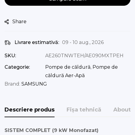
Share
Livrare estimativă:
09 - 10 aug., 2026
SKU:
AE260TNWTEH/AE090MXTPEH
Categorie:
Pompe de căldură
,
Pompe de
căldură Aer-Apă
Brand:
SAMSUNG
Descriere produs
Fișa tehnică
About 
SISTEM COMPLET (9 kW Monofazat)