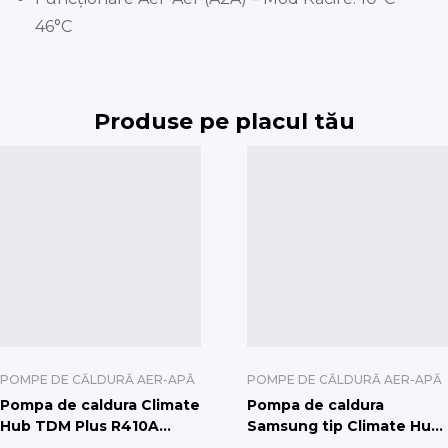
46°C
Produse pe placul tău
POMPE DE CĂLDURĂ AER-APĂ
POMPE DE CĂLDURĂ AER-APĂ
Pompa de caldura Climate
Pompa de caldura
Hub TDM Plus R410A
Samsung tip Climate Hub
6.6kw cu boiler de 260l
mono 5kw