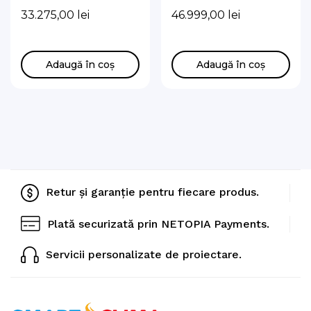
R410A 9kw cu boiler
ClimateHub S2 200L
33.275,00
lei
46.999,00
lei
de 260l
(standard) Trifazata
Adaugă în coș
Adaugă în coș
Retur și garanție pentru fiecare produs.
Plată securizată prin NETOPIA Payments.
Servicii personalizate de proiectare.