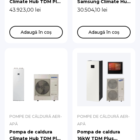
Climate Hub TDM Plus
Samsung Climate Hub
R410A 16kw cu boiler
Split R32 9 kw cu
43.923,00
lei
30.504,10
lei
de 260 l
boiler de 200 l
Adaugă în coș
Adaugă în coș
POMPE DE CĂLDURĂ AER-
POMPE DE CĂLDURĂ AER-
APĂ
APĂ
Pompa de caldura
Pompa de caldura
Climate Hub TDM Plus
16kW TDM Plus