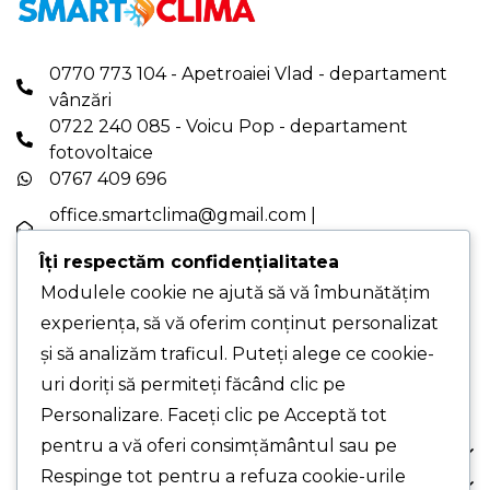
0770 773 104 - Apetroaiei Vlad - departament
vânzări
0722 240 085 - Voicu Pop - departament
fotovoltaice
0767 409 696
office.smartclima@gmail.com
|
office@smartclima.ro
Îți respectăm confidențialitatea
PROGRAM DE LUCRU: Luni-Vineri - 08:00-16:00
Modulele cookie ne ajută să vă îmbunătățim
PUNCT DE LUCRU PRINCIPAL - Str. Pelinului,
experiența, să vă oferim conținut personalizat
Nr. 9, Sec. 3, București
și să analizăm traficul. Puteți alege ce cookie-
PUNCT DE LUCRU - Drumul Gării, Nr. 1, Chiajna,
Jud. Ilfov (cu programare)
uri doriți să permiteți făcând clic pe
Personalizare. Faceți clic pe Acceptă tot
pentru a vă oferi consimțământul sau pe
Despre Noi
Respinge tot pentru a refuza cookie-urile
Comanda Ta