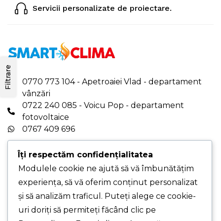
Servicii personalizate de proiectare.
Filtrare
0770 773 104 - Apetroaiei Vlad - departament
vânzări
0722 240 085 - Voicu Pop - departament
fotovoltaice
0767 409 696
office.smartclima@gmail.com
|
Îți respectăm confidențialitatea
office@smartclima.ro
Modulele cookie ne ajută să vă îmbunătățim
PROGRAM DE LUCRU: Luni-Vineri - 08:00-16:00
experiența, să vă oferim conținut personalizat
PUNCT DE LUCRU PRINCIPAL - Str. Pelinului,
și să analizăm traficul. Puteți alege ce cookie-
Nr. 9, Sec. 3, București
PUNCT DE LUCRU - Drumul Gării, Nr. 1, Chiajna,
uri doriți să permiteți făcând clic pe