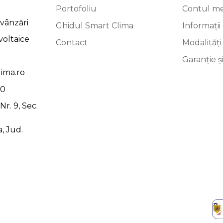
Portofoliu
Contul m
vânzări
Ghidul Smart Clima
Informații 
voltaice
Contact
Modalități
Garanție ș
ima.ro
00
r. 9, Sec.
, Jud.