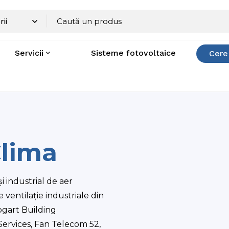
Servicii
Sisteme fotovoltaice
Cere
Clima
i industrial de aer
e ventilație industriale din
ogart Building
ervices, Fan Telecom 52,