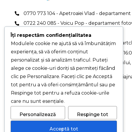
0770 773 104 - Apetroaiei Vlad - departament 
0722 240 085 - Voicu Pop - departament foto
0767 409 696
Îți respectăm confidențialitatea
office.smartclima@gmail.com
|
office@smartcl
Modulele cookie ne ajută să vă îmbunătățim
experiența, să vă oferim conținut
PROGRAM DE LUCRU: Luni-Vineri - 08:00-16:
personalizat și să analizăm traficul. Puteți
PUNCT DE LUCRU PRINCIPAL - Str. Pelinului, N
alege ce cookie-uri doriți să permiteți făcând
3, București
clic pe Personalizare. Faceți clic pe Acceptă
PUNCT DE LUCRU - Drumul Gării, Nr. 1, Chiajna
Ilfov (cu programare)
tot pentru a vă oferi consimțământul sau pe
Respinge tot pentru a refuza cookie-urile
care nu sunt esențiale.
Personalizează
Respinge tot
© 2026 Smart Clima SRL.
Acceptă tot