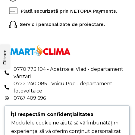
Plată securizată prin NETOPIA Payments.
Servicii personalizate de proiectare.
Filtrare
0770 773 104 - Apetroaiei Vlad - departament
vânzări
0722 240 085 - Voicu Pop - departament
fotovoltaice
0767 409 696
office.smartclima@gmail.com
|
Îți respectăm confidențialitatea
office@smartclima.ro
PROGRAM DE LUCRU: Luni-Vineri - 08:00-16:00
Modulele cookie ne ajută să vă îmbunătățim
experiența, să vă oferim conținut personalizat
PUNCT DE LUCRU PRINCIPAL - Str. Pelinului,