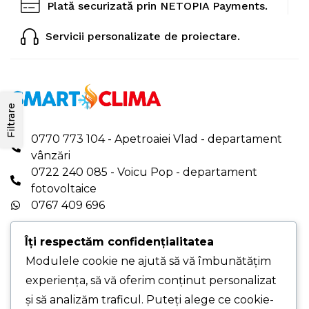
Plată securizată prin NETOPIA Payments.
Servicii personalizate de proiectare.
Filtrare
0770 773 104 - Apetroaiei Vlad - departament
vânzări
0722 240 085 - Voicu Pop - departament
fotovoltaice
0767 409 696
office.smartclima@gmail.com
|
Îți respectăm confidențialitatea
office@smartclima.ro
Modulele cookie ne ajută să vă îmbunătățim
PROGRAM DE LUCRU: Luni-Vineri - 08:00-16:00
experiența, să vă oferim conținut personalizat
PUNCT DE LUCRU PRINCIPAL - Str. Pelinului,
și să analizăm traficul. Puteți alege ce cookie-
Nr. 9, Sec. 3, București