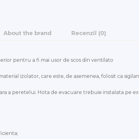
About the brand
Recenzii (0)
rior pentru a fi mai usor de scos din ventilato
erial izolator, care este, de asemenea, folosit ca sigilan
oara a peretelui. Hota de evacuare trebuie instalata pe e
icienta;