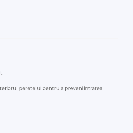
t.
xteriorul peretelui pentru a preveni intrarea