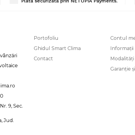
Plată securizată prin NETOPIA Payments.
Portofoliu
Contul m
Ghidul Smart Clima
Informații 
vânzări
Contact
Modalități
voltaice
Garanție ș
ima.ro
00
r. 9, Sec.
, Jud.