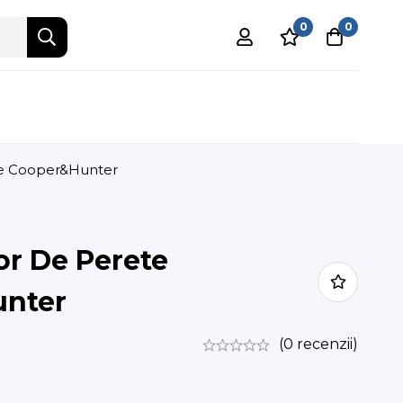
0
0
te Cooper&Hunter
or De Perete
nter
(0 recenzii)