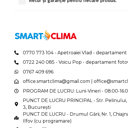
Retur și garanție pentru fiecare produs.
0770 773 104 - Apetroaiei Vlad - departament 
0722 240 085 - Voicu Pop - departament foto
0767 409 696
office.smartclima@gmail.com
|
office@smartcl
PROGRAM DE LUCRU: Luni-Vineri - 08:00-16:
PUNCT DE LUCRU PRINCIPAL - Str. Pelinului, N
3, București
PUNCT DE LUCRU - Drumul Gării, Nr. 1, Chiajna
Ilfov (cu programare)