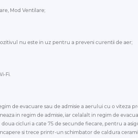
re, Mod Ventilare;
zitivul nu este in uz pentru a preveni curentii de aer;
i-Fi.
egim de evacuare sau de admisie a aerului cu o viteza pres
eaza in regim de admisie, iar celalalt in regim de evacua
oua cicluri a cate 75 de secunde fiecare, pentru a asigur
n incapere si trece printr-un schimbator de caldura cerami