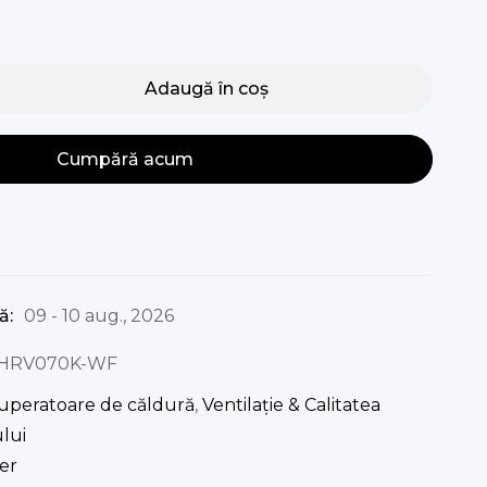
Adaugă în coș
Cumpără acum
ă:
09 - 10 aug., 2026
HRV070K-WF
uperatoare de căldură
,
Ventilație & Calitatea
lui
er