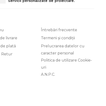
Servicii personalizate de proiectare.
eu
Întrebări frecvente
de livrare
Termeni și condiții
 de plată
Prelucrarea datelor cu
caracter personal
i Retur
Politica de utilizare Cookie-
uri
A.N.P.C.