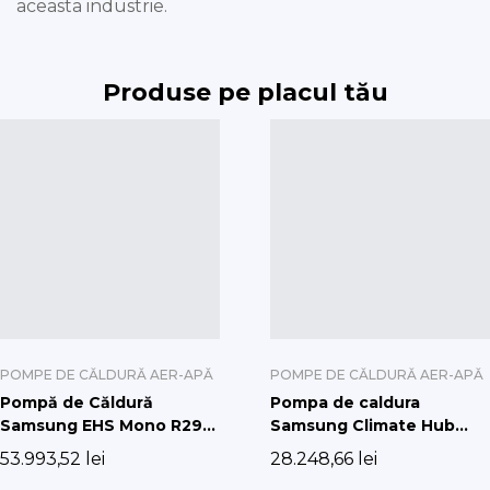
aceasta industrie.
Produse pe placul tău
POMPE DE CĂLDURĂ AER-APĂ
POMPE DE CĂLDURĂ AER-APĂ
Pompă de Căldură
Pompa de caldura
Samsung EHS Mono R290
Samsung Climate Hub
cu Hydro Unit Integrat
Split R32 6 kw cu boiler
53.993,52
lei
28.248,66
lei
(Fără pompă de circulatie)
de 200 l