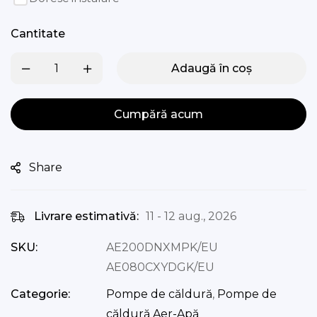
Cantitate
Adaugă în coș
Cumpără acum
Share
Livrare estimativă:
11 - 12 aug., 2026
SKU:
AE200DNXMPK/EU
AE080CXYDGK/EU
Categorie:
Pompe de căldură
,
Pompe de
căldură Aer-Apă