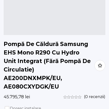
Pompă De Căldură Samsung
EHS Mono R290 Cu Hydro
Unit Integrat (Fără Pompă De
Circulatie)
AE200DNXMPK/EU,
AE080CXYDGK/EU
45.795,78
lei
(0 recenzii)
Doresc instalare