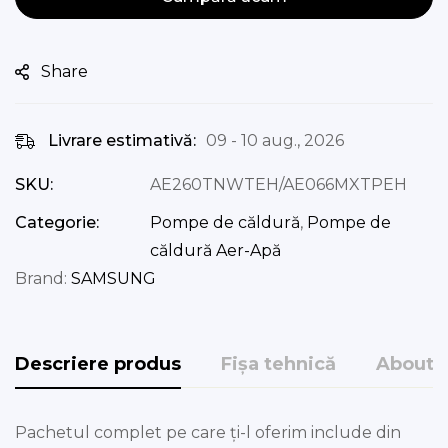
Share
Livrare estimativă:
09 - 10 aug., 2026
SKU:
AE260TNWTEH/AE066MXTPEH
Categorie:
Pompe de căldură
,
Pompe de
căldură Aer-Apă
Brand:
SAMSUNG
Descriere produs
Fișa tehnică
About 
Pachetul complet pe care ți-l oferim include din