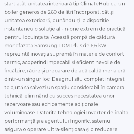
start atât unitatea interioară tip ClimateHub cu un
boiler generos de 260 de litri încorporat, cât și
unitatea exterioară, punându-ți la dispoziție
instantaneu o soluție all-in-one extrem de practică
pentru locuința ta. Această pompă de căldură
monofazată Samsung TDM Plus de 6,6 kW
reprezintă inovația supremă în materie de confort
termic, acoperind impecabil și eficient nevoile de
încălzire, răcire și preparare de apă caldă menajeră
dintr-un singur loc. Designul său complet integrat
te ajută să salvezi un spațiu considerabil în camera
tehnică, eliminând cu succes necesitatea unor
rezervoare sau echipamente adiționale
voluminoase. Datorită tehnologiei Inverter de înaltă
performanță și a agentului frigorific, sistemul
asigură o operare ultra-silențioasă și o reducere