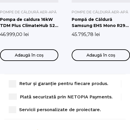
POMPE DE CĂLDURĂ AER-APĂ
POMPE DE CĂLDURĂ AER-APĂ
Pompa de caldura 16kW
Pompă de Căldură
TDM Plus ClimateHub S2
Samsung EHS Mono R290
200L (standard) Trifazata
cu Hydro Unit Integrat
46.999,00
lei
45.795,78
lei
(Fără pompă de circulatie)
AE200DNXMPK/EU,
AE080CXYDGK/EU
Adaugă în coș
Adaugă în coș
Retur și garanție pentru fiecare produs.
Plată securizată prin NETOPIA Payments.
Servicii personalizate de proiectare.