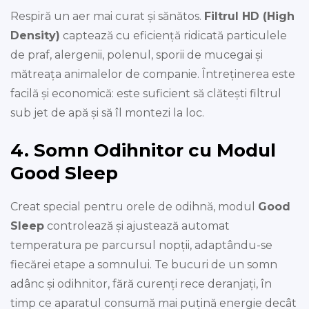
Respiră un aer mai curat și sănătos.
Filtrul HD (High
Density)
captează cu eficiență ridicată particulele
de praf, alergenii, polenul, sporii de mucegai și
mătreața animalelor de companie. Întreținerea este
facilă și economică: este suficient să clătești filtrul
sub jet de apă și să îl montezi la loc.
4. Somn Odihnitor cu Modul
Good Sleep
Creat special pentru orele de odihnă, modul
Good
Sleep
controlează și ajustează automat
temperatura pe parcursul nopții, adaptându-se
fiecărei etape a somnului. Te bucuri de un somn
adânc și odihnitor, fără curenți rece deranjați, în
timp ce aparatul consumă mai puțină energie decât