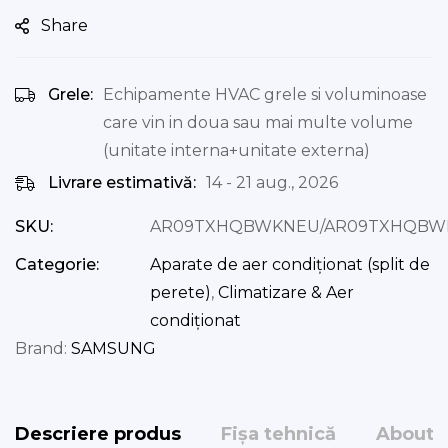
Share
Grele:
Echipamente HVAC grele si voluminoase
care vin in doua sau mai multe volume
(unitate interna+unitate externa)
Livrare estimativă:
14 - 21 aug., 2026
SKU:
AR09TXHQBWKNEU/AR09TXHQBW
Categorie:
Aparate de aer condiționat (split de
perete)
,
Climatizare & Aer
condiționat
Brand:
SAMSUNG
Descriere produs
Fișa tehnică
About 