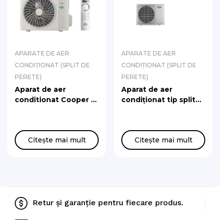
APARATE DE AER
APARATE DE AER
CONDIȚIONAT (SPLIT DE
CONDIȚIONAT (SPLIT DE
PERETE)
PERETE)
Aparat de aer
Aparat de aer
conditionat Cooper &
condiționat tip split
Hunter Majesty CH-
Cooper&Hunter
S09FTXAM-SC, 2.7
Supreme Series
kW, 9.000 BTU, 230V,
18000 BTU (5.3 kW,
Citește mai mult
Citește mai mult
(Varianta Culoare
220-240V) CH-
Argintiu)
S18FTXAM2S-SC
(Silver)
Retur și garanție pentru fiecare produs.