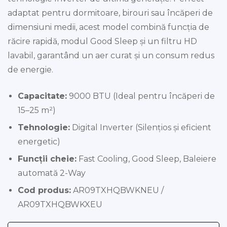
adaptat pentru dormitoare, birouri sau încăperi de
dimensiuni medii, acest model combină funcția de
răcire rapidă, modul Good Sleep și un filtru HD
lavabil, garantând un aer curat și un consum redus
de energie.
Capacitate:
9000 BTU (Ideal pentru încăperi de
15–25 m²)
Tehnologie:
Digital Inverter (Silențios și eficient
energetic)
Funcții cheie:
Fast Cooling, Good Sleep, Baleiere
automată 2-Way
Cod produs:
AR09TXHQBWKNEU /
AR09TXHQBWKXEU