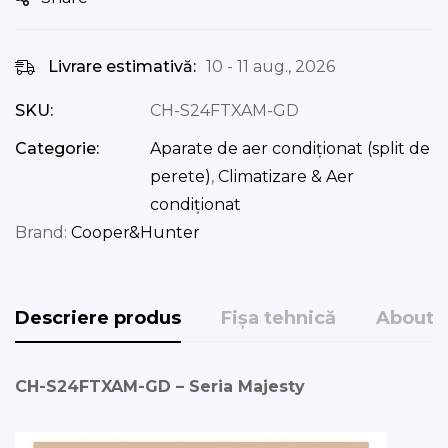
Livrare estimativă:
10 - 11 aug., 2026
SKU:
CH-S24FTXAM-GD
Categorie:
Aparate de aer condiționat (split de
perete)
,
Climatizare & Aer
condiționat
Brand:
Cooper&Hunter
Descriere produs
Fișa tehnică
About 
CH-S24FTXAM-GD – Seria Majesty