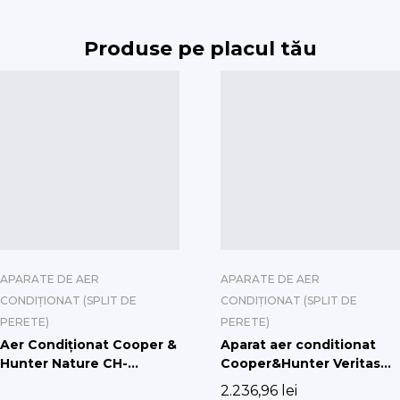
Produse pe placul tău
APARATE DE AER
APARATE DE AER
CONDIȚIONAT (SPLIT DE
CONDIȚIONAT (SPLIT DE
PERETE)
PERETE)
Aer Condiționat Cooper &
Aparat aer conditionat
Hunter Nature CH-
Cooper&Hunter Veritas
S09FTXAN, 2.7 kW (9000
Inverter, 12000 BTU/h,
2.236,96
lei