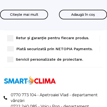
BTU), Inverter, 220-240V,
WiFi inclus
R32 (Varianta Culoare Alb)
Citește mai mult
Adaugă în coș
Retur și garanție pentru fiecare produs.
Plată securizată prin NETOPIA Payments.
Servicii personalizate de proiectare.
0770 773 104 - Apetroaiei Vlad - departament
vânzări
0722 240 085 - Voicu Pop - departament