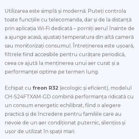
Utilizarea este simplă și modernă. Puteți controla
toate funcțiile cu telecomanda, dar și de la distanță
prin aplicația Wi-Fi dedicată – porniți aerul înainte de
a ajunge acasă, ajustați temperatura din altă cameră
sau monitorizați consumul. Întreținerea este ușoară,
filtrele fiind accesibile pentru curățare periodică,
ceea ce ajută la menținerea unui aer curat și a
performanței optime pe termen lung.
Echipat cu
freon R32
(ecologic și eficient), modelul
CH-S24FTXAM-GD combină performanța ridicată cu
un consum energetic echilibrat, fiind o alegere
practică și de încredere pentru familiile care au
nevoie de un aer condiționat puternic, silențios și
ușor de utilizat în spații mari.