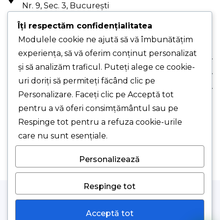
Nr. 9, Sec. 3, București
PUNCT DE LUCRU - Drumul Gării, Nr. 1, Chiajna,
Îți respectăm confidențialitatea
Jud. Ilfov (cu programare)
Modulele cookie ne ajută să vă îmbunătățim
experiența, să vă oferim conținut personalizat
Despre Noi
și să analizăm traficul. Puteți alege ce cookie-
Comanda Ta
uri doriți să permiteți făcând clic pe
Suport Clienți
Personalizare. Faceți clic pe Acceptă tot
pentru a vă oferi consimțământul sau pe
© 2026 Smart Clima SRL.
Respinge tot pentru a refuza cookie-urile
care nu sunt esențiale.
Personalizează
Respinge tot
Acceptă tot