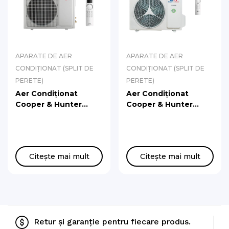
APARATE DE AER
APARATE DE AER
CONDIȚIONAT (SPLIT DE
CONDIȚIONAT (SPLIT DE
PERETE)
PERETE)
Aer Condiționat
Aer Condiționat
Cooper & Hunter
Cooper & Hunter
Nature CH-S24FTXAN,
Nature CH-S18FTXAN,
7.1 kW (24000 BTU),
5.3 kW (18000 BTU),
Inverter, 220-240V,
Inverter, 220-240V,
R32 (Varianta Culoare
R32 (Variante Culoare
Citește mai mult
Citește mai mult
Negru)
Alb)
Retur și garanție pentru fiecare produs.