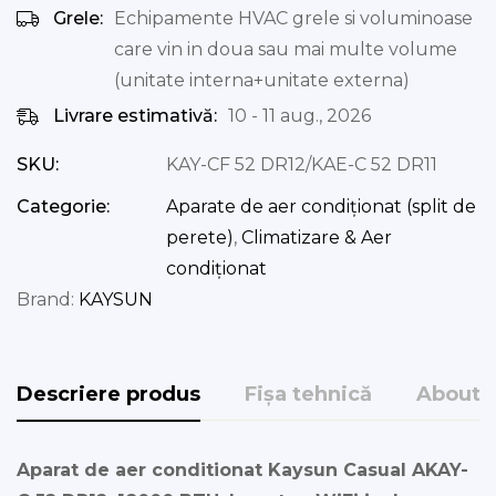
Grele:
Echipamente HVAC grele si voluminoase
care vin in doua sau mai multe volume
(unitate interna+unitate externa)
Livrare estimativă:
10 - 11 aug., 2026
SKU:
KAY-CF 52 DR12/KAE-C 52 DR11
Categorie:
Aparate de aer condiționat (split de
perete)
,
Climatizare & Aer
condiționat
Brand:
KAYSUN
Descriere produs
Fișa tehnică
About 
Aparat de aer conditionat Kaysun Casual AKAY-