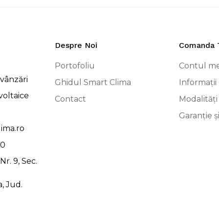
Despre Noi
Comanda 
Portofoliu
Contul m
vânzări
Ghidul Smart Clima
Informații 
voltaice
Contact
Modalități
Garanție ș
ima.ro
00
r. 9, Sec.
, Jud.