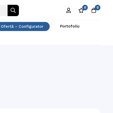
0
0
Portofoliu
 Ofertă – Configurator