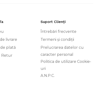
Ta
Suport Clienți
eu
Întrebări frecvente
de livrare
Termeni și condiții
 de plată
Prelucrarea datelor cu
caracter personal
i Retur
Politica de utilizare Cookie-
uri
A.N.P.C.