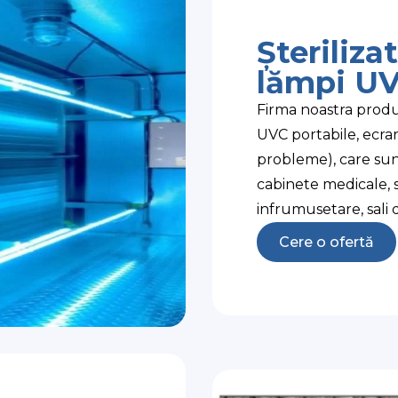
Șteriliza
lămpi U
Firma noastra produ
UVC portabile, ecra
probleme), care sunt 
cabinete medicale, s
infrumusetare, sali de
Cere o ofertă