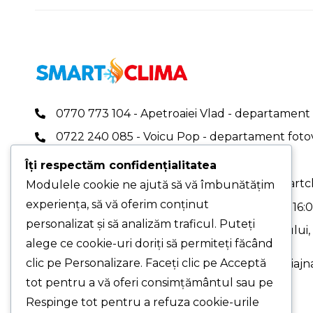
0770 773 104 - Apetroaiei Vlad - departament 
0722 240 085 - Voicu Pop - departament foto
0767 409 696
Îți respectăm confidențialitatea
office.smartclima@gmail.com
|
office@smartcl
Modulele cookie ne ajută să vă îmbunătățim
experiența, să vă oferim conținut
PROGRAM DE LUCRU: Luni-Vineri - 08:00-16:
personalizat și să analizăm traficul. Puteți
PUNCT DE LUCRU PRINCIPAL - Str. Pelinului, N
alege ce cookie-uri doriți să permiteți făcând
3, București
clic pe Personalizare. Faceți clic pe Acceptă
PUNCT DE LUCRU - Drumul Gării, Nr. 1, Chiajna
Ilfov (cu programare)
tot pentru a vă oferi consimțământul sau pe
Respinge tot pentru a refuza cookie-urile