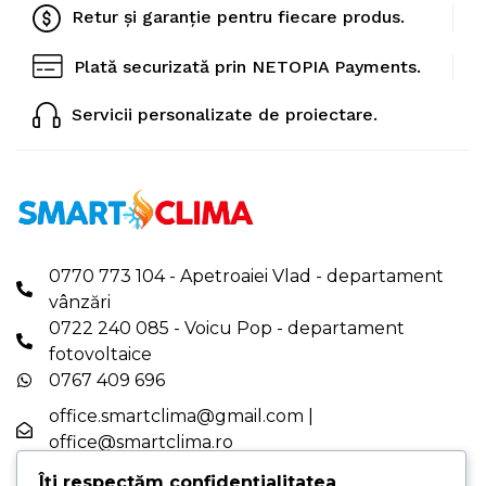
Retur și garanție pentru fiecare produs.
Plată securizată prin NETOPIA Payments.
Servicii personalizate de proiectare.
0770 773 104 - Apetroaiei Vlad - departament
vânzări
0722 240 085 - Voicu Pop - departament
fotovoltaice
0767 409 696
office.smartclima@gmail.com
|
office@smartclima.ro
PROGRAM DE LUCRU: Luni-Vineri - 08:00-16:00
Îți respectăm confidențialitatea