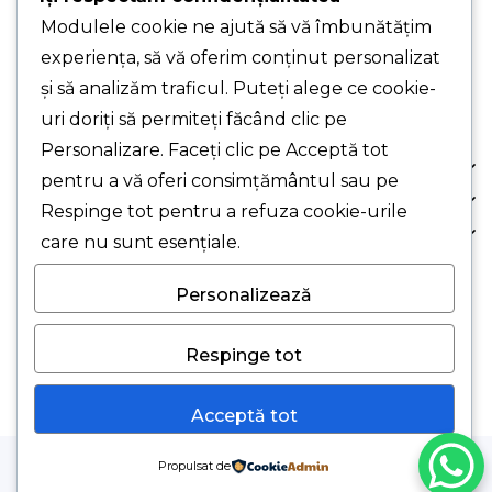
PUNCT DE LUCRU PRINCIPAL - Str. Pelinului,
Modulele cookie ne ajută să vă îmbunătățim
Nr. 9, Sec. 3, București
experiența, să vă oferim conținut personalizat
PUNCT DE LUCRU - Drumul Gării, Nr. 1, Chiajna,
și să analizăm traficul. Puteți alege ce cookie-
Jud. Ilfov (cu programare)
uri doriți să permiteți făcând clic pe
Personalizare. Faceți clic pe Acceptă tot
Despre Noi
pentru a vă oferi consimțământul sau pe
Comanda Ta
Respinge tot pentru a refuza cookie-urile
Suport Clienți
care nu sunt esențiale.
Personalizează
© 2026 Smart Clima SRL.
Respinge tot
Acceptă tot
Propulsat de