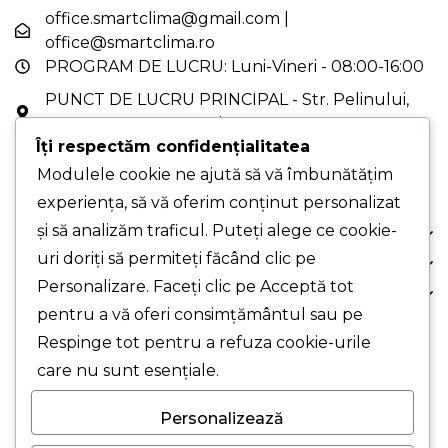
office.smartclima@gmail.com
|
office@smartclima.ro
PROGRAM DE LUCRU: Luni-Vineri - 08:00-16:00
PUNCT DE LUCRU PRINCIPAL - Str. Pelinului,
Nr. 9, Sec. 3, București
Îți respectăm confidențialitatea
PUNCT DE LUCRU - Drumul Gării, Nr. 1, Chiajna,
Jud. Ilfov (cu programare)
Modulele cookie ne ajută să vă îmbunătățim
experiența, să vă oferim conținut personalizat
și să analizăm traficul. Puteți alege ce cookie-
Despre Noi
uri doriți să permiteți făcând clic pe
Comanda Ta
Personalizare. Faceți clic pe Acceptă tot
Suport Clienți
pentru a vă oferi consimțământul sau pe
Respinge tot pentru a refuza cookie-urile
© 2026 Smart Clima SRL.
care nu sunt esențiale.
Personalizează