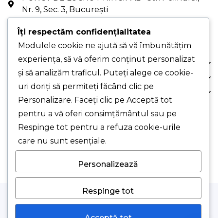
Nr. 9, Sec. 3, București
PUNCT DE LUCRU - Drumul Gării, Nr. 1, Chiajna,
Îți respectăm confidențialitatea
Jud. Ilfov (cu programare)
Modulele cookie ne ajută să vă îmbunătățim
experiența, să vă oferim conținut personalizat
Despre Noi
și să analizăm traficul. Puteți alege ce cookie-
Comanda Ta
uri doriți să permiteți făcând clic pe
Suport Clienți
Personalizare. Faceți clic pe Acceptă tot
pentru a vă oferi consimțământul sau pe
© 2026 Smart Clima SRL.
Respinge tot pentru a refuza cookie-urile
care nu sunt esențiale.
Personalizează
Respinge tot
Acceptă tot