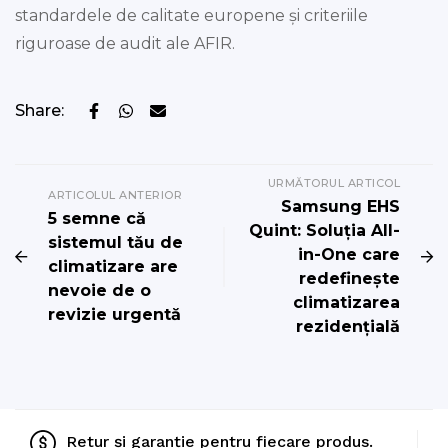
standardele de calitate europene și criteriile
riguroase de audit ale AFIR.
Share:
URMĂTORUL ARTICOL
ARTICOLUL ANTERIOR
Samsung EHS
5 semne că
Quint: Soluția All-
sistemul tău de
in-One care
climatizare are
redefinește
nevoie de o
climatizarea
revizie urgentă
rezidențială
Retur și garanție pentru fiecare produs.