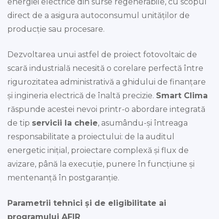
energiei electrice din surse regenerabile, cu scopul
direct de a asigura autoconsumul unităților de
producție sau procesare.
Dezvoltarea unui astfel de proiect fotovoltaic de
scară industrială necesită o corelare perfectă între
rigurozitatea administrativă a ghidului de finanțare
și ingineria electrică de înaltă precizie.
Smart Clima
răspunde acestei nevoi printr-o abordare integrată
de tip
servicii la cheie
, asumându-și întreaga
responsabilitate a proiectului: de la auditul
energetic inițial, proiectare complexă și flux de
avizare, până la execuție, punere în funcțiune și
mentenanță în postgaranție.
Parametrii tehnici și de eligibilitate ai
programului AFIR