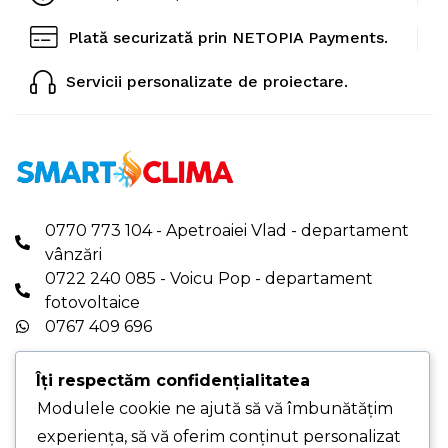
Plată securizată prin NETOPIA Payments.
Servicii personalizate de proiectare.
0770 773 104 - Apetroaiei Vlad - departament
vânzări
0722 240 085 - Voicu Pop - departament
fotovoltaice
0767 409 696
office.smartclima@gmail.com
|
Îți respectăm confidențialitatea
office@smartclima.ro
PROGRAM DE LUCRU: Luni-Vineri - 08:00-16:00
Modulele cookie ne ajută să vă îmbunătățim
experiența, să vă oferim conținut personalizat
PUNCT DE LUCRU PRINCIPAL - Str. Pelinului,